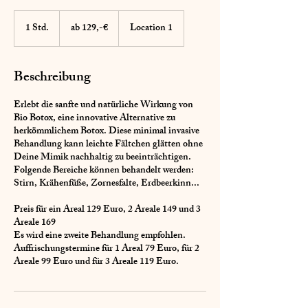
ab
129,-
1 Std.
1
ab 129,-€
Location 1
€
S
t
d
Beschreibung
Erlebt die sanfte und natürliche Wirkung von
Bio Botox, eine innovative Alternative zu
herkömmlichem Botox. Diese minimal invasive
Behandlung kann leichte Fältchen glätten ohne
Deine Mimik nachhaltig zu beeinträchtigen.
Folgende Bereiche können behandelt werden:
Stirn, Krähenfüße, Zornesfalte, Erdbeerkinn...
Preis für ein Areal 129 Euro, 2 Areale 149 und 3
Areale 169
Es wird eine zweite Behandlung empfohlen.
Auffrischungstermine für 1 Areal 79 Euro, für 2
Areale 99 Euro und für 3 Areale 119 Euro.